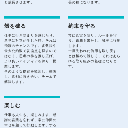
と成長させます。
長の糧になります。
殻を破る
約束を守る
仕事に行き詰まりを感じたり、
常に真実を語り、ルールを守
意見に対立が生じた時、それは
り、責務を果たし、誠実に行動
飛躍のチャンスです。多数決や
します。
最大公約数で妥協点を探すので
一度失われた信用を取り戻すこ
はなく、思考の枠を推し広げ、
とは極めて難しく、それはあら
より良いアイディアを練り、提
ゆる取り組みの基礎となりま
案します。
す。
そのような提案を歓迎し、擁護
し、真剣に向き合い、チームで
解決します。
楽しむ
仕事も人生も、楽しみます。感
謝の言葉を忘れず、常に仲間の
幸せを願って行動します。する