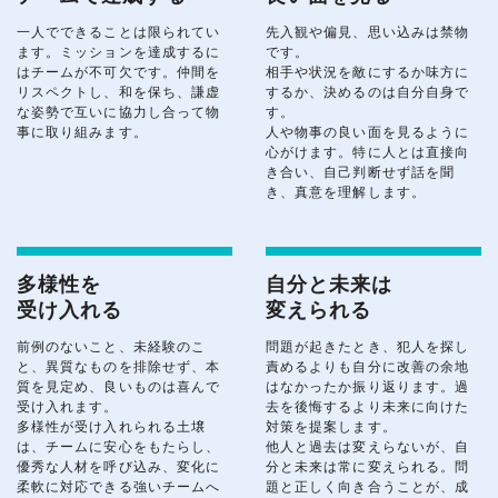
一人でできることは限られてい
先入観や偏見、思い込みは禁物
ます。ミッションを達成するに
です。
はチームが不可欠です。仲間を
相手や状況を敵にするか味方に
リスペクトし、和を保ち、謙虚
するか、決めるのは自分自身で
な姿勢で互いに協力し合って物
す。
事に取り組みます。
人や物事の良い面を見るように
心がけます。特に人とは直接向
き合い、自己判断せず話を聞
き、真意を理解します。
多様性を
自分と未来は
受け入れる
変えられる
前例のないこと、未経験のこ
問題が起きたとき、犯人を探し
と、異質なものを排除せず、本
責めるよりも自分に改善の余地
質を見定め、良いものは喜んで
はなかったか振り返ります。過
受け入れます。
去を後悔するより未来に向けた
多様性が受け入れられる土壌
対策を提案します。
は、チームに安心をもたらし、
他人と過去は変えらないが、自
優秀な人材を呼び込み、変化に
分と未来は常に変えられる。問
柔軟に対応できる強いチームへ
題と正しく向き合うことが、成