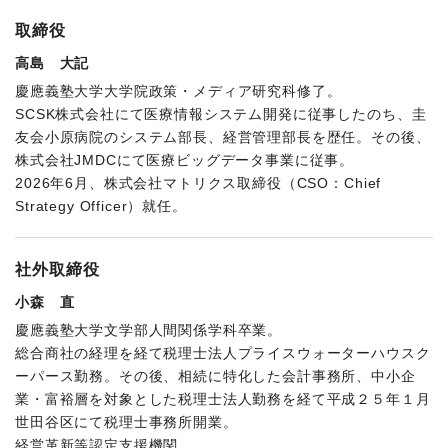
取締役
高島 大記
慶應義塾大学大学院政策・メディア研究科修了。
SCSK株式会社にて医療情報システム開発に従事したのち、圭
友会小原病院のシステム部長、経営管理部長を歴任。その後、
株式会社JMDCにて医療ビッグデータ事業に従事。
2026年6月、株式会社マトリクス取締役（CSO：Chief
Strategy Officer）就任。
社外取締役
小森 直
慶應義塾大学文学部人間関係学科卒業。
総合商社の経理を経て税理士法人プライスウォーターハウスク
ーパース勤務。その後、相続に特化した会計事務所、中小企
業・富裕層を対象とした税理士法人勤務を経て平成２５年１月
世田谷区にて税理士事務所開業。
経営革新等認定支援機関