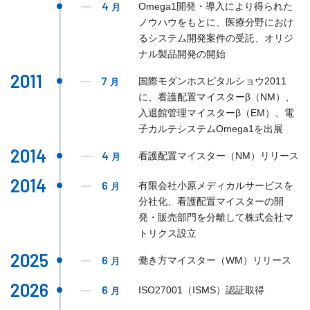
4
Omega1開発・導入により得られた
月
ノウハウをもとに、医療分野におけ
るシステム開発案件の受託、オリジ
ナル製品開発の開始
2011
7
国際モダンホスピタルショウ2011
月
に、看護配置マイスターβ（NM）、
入退館管理マイスターβ（EM）、電
子カルテシステムOmega1を出展
2014
4
看護配置マイスター（NM）リリース
月
2014
6
有限会社小原メディカルサービスを
月
分社化、看護配置マイスターの開
発・販売部門を分離して株式会社マ
トリクス設立
2025
6
働き方マイスター（WM）リリース
月
2026
6
ISO27001（ISMS）認証取得
月