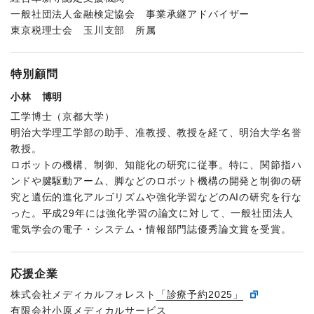
一般社団法人金融検定協会 事業承継アドバイザー
東京税理士会 玉川支部 所属
特別顧問
小林 博明
工学博士（京都大学）
明治大学理工学部の助手、准教授、教授を経て、明治大学名誉
教授。
ロボットの機構、制御、知能化の研究に従事。特に、関節指ハ
ンドや腱駆動アーム、脚などのロボット機構の開発と制御の研
究と遺伝的進化アルゴリズムや強化学習などのAIの研究を行な
った。平成29年には強化学習の論文に対して、一般社団法人
電気学会の電子・システム・情報部門誌優秀論文賞を受賞。
応援企業
株式会社メディカルフォレスト
「診療予約2025」
有限会社小原メディカルサービス