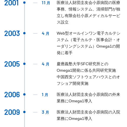
2001
11
医療法人財団圭友会小原病院の医療
月
事務、情報システム、清掃部門が独
立し有限会社小原メディカルサービ
ス設立
2003
4
Web型オールインワン電子カルテシ
月
ステム（電子カルテ・医事会計・オ
ーダリングシステム）Omega1の開
発に着手
2005
4
慶應義塾大学SFC研究所との
月
Omega1開発に係る共同研究実施
中国西安ソフトウェアハウスとのオ
フショア開発実施
2006
1
医療法人財団圭友会小原病院の外来
月
業務にOmega1導入
2009
3
医療法人財団圭友会小原病院の入院
月
業務にOmega1導入